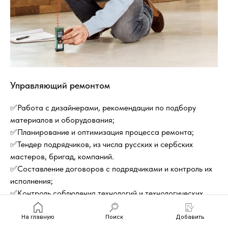
Управляющий ремонтом
✅Работа с дизайнерами, рекомендации по подбору
материалов и оборудования;
✅Планирование и оптимизация процесса ремонта;
✅Тендер подрядчиков, из числа русских и сербских
мастеров, бригад, компаний.
✅Составление договоров с подрядчиками и контроль их
исполнения;
✅Контроль соблюдения технологий и технологических
циклов;
✅Закупка, доставка, подъем материалов;
На главную
Поиск
Добавить