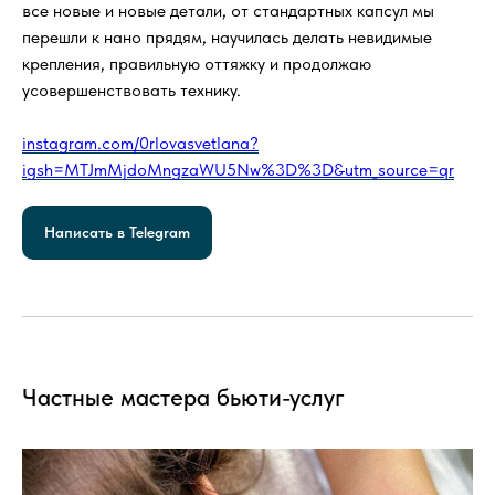
все новые и новые детали, от стандартных капсул мы
перешли к нано прядям, научилась делать невидимые
крепления, правильную оттяжку и продолжаю
усовершенствовать технику.
instagram.com/0rlovasvetlana?
igsh=MTJmMjdoMngzaWU5Nw%3D%3D&utm_source=qr
Написать в Telegram
Частные мастера бьюти-услуг